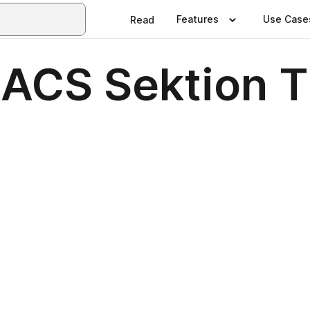
Features
Use Case
Read
ACS Sektion 