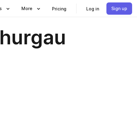
s
More
Sign up
Pricing
Log in
Thurgau