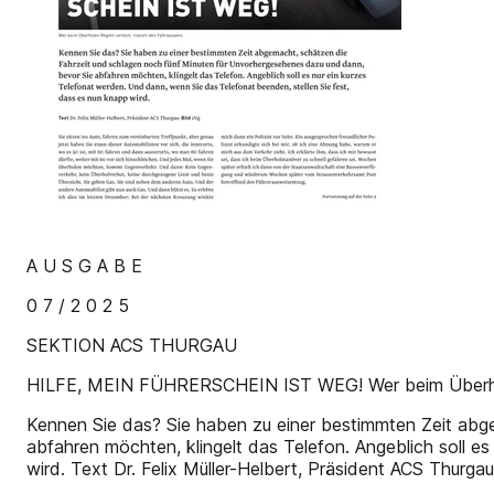
A U S G A B E
0 7 / 2 0 2 5
SEKTION ACS THURGAU
HILFE, MEIN FÜHRERSCHEIN IST WEG! Wer beim Überholen
Kennen Sie das? Sie haben zu einer bestimmten Zeit abg
abfahren möchten, klingelt das Telefon. Angeblich soll e
wird. Text Dr. Felix Müller-Helbert, Präsident ACS Thurgau