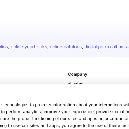
olios
online yearbooks
online catalogs
digital photo albums
Company
About us
Careers
Plans & Pricing
 technologies to process information about your interactions wi
 to perform analytics, improve your experience, provide social m
Press
nsure the proper functioning of our sites and apps, in accordance
Contact
uing to use our sites and apps, you agree to the use of these tec