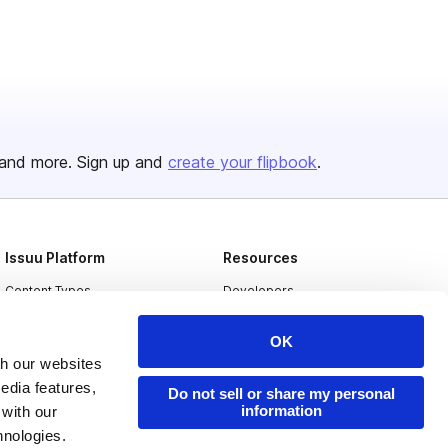
and more. Sign up and
create your flipbook
.
Issuu Platform
Resources
Content Types
Developers
Features
Publisher Directory
OK
Flipbook
Redeem Code
th our websites
edia features,
Industries
Do not sell or share my personal
information
 with our
hnologies.