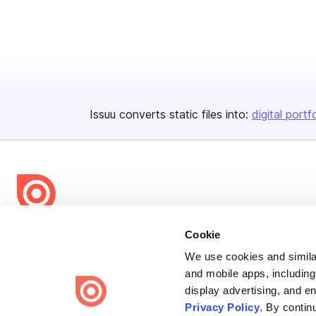
Issuu converts static files into:
digital portf
Bending Spoons US Inc.
Cookie
Create once,
share everywhere.
We use cookies and similar
and mobile apps, including
Issuu turns PDFs and other files into interactive flipbooks and
display advertising, and e
engaging content for every channel.
Privacy Policy
. By contin