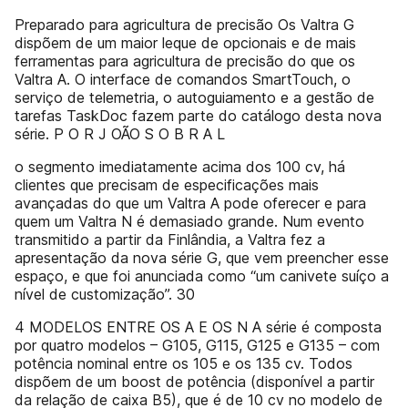
Preparado para agricultura de precisão Os Valtra G
dispõem de um maior leque de opcionais e de mais
ferramentas para agricultura de precisão do que os
Valtra A. O interface de comandos SmartTouch, o
serviço de telemetria, o autoguiamento e a gestão de
tarefas TaskDoc fazem parte do catálogo desta nova
série. P O R J OÃO S O B R A L
o segmento imediatamente acima dos 100 cv, há
clientes que precisam de especificações mais
avançadas do que um Valtra A pode oferecer e para
quem um Valtra N é demasiado grande. Num evento
transmitido a partir da Finlândia, a Valtra fez a
apresentação da nova série G, que vem preencher esse
espaço, e que foi anunciada como “um canivete suíço a
nível de customização”. 30
4 MODELOS ENTRE OS A E OS N A série é composta
por quatro modelos – G105, G115, G125 e G135 – com
potência nominal entre os 105 e os 135 cv. Todos
dispõem de um boost de potência (disponível a partir
da relação de caixa B5), que é de 10 cv no modelo de