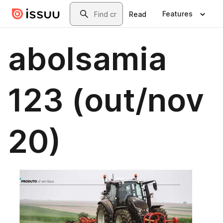
Skip to main content
Search
Features
Read
abolsamia
123 (out/nov
20)