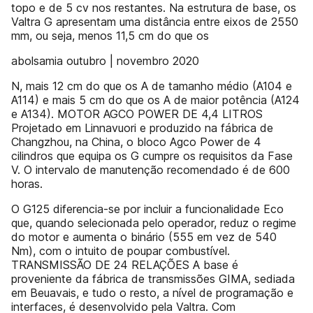
topo e de 5 cv nos restantes. Na estrutura de base, os
Valtra G apresentam uma distância entre eixos de 2550
mm, ou seja, menos 11,5 cm do que os
abolsamia outubro | novembro 2020
N, mais 12 cm do que os A de tamanho médio (A104 e
A114) e mais 5 cm do que os A de maior potência (A124
e A134). MOTOR AGCO POWER DE 4,4 LITROS
Projetado em Linnavuori e produzido na fábrica de
Changzhou, na China, o bloco Agco Power de 4
cilindros que equipa os G cumpre os requisitos da Fase
V. O intervalo de manutenção recomendado é de 600
horas.
O G125 diferencia-se por incluir a funcionalidade Eco
que, quando selecionada pelo operador, reduz o regime
do motor e aumenta o binário (555 em vez de 540
Nm), com o intuito de poupar combustível.
TRANSMISSÃO DE 24 RELAÇÕES A base é
proveniente da fábrica de transmissões GIMA, sediada
em Beuavais, e tudo o resto, a nível de programação e
interfaces, é desenvolvido pela Valtra. Com