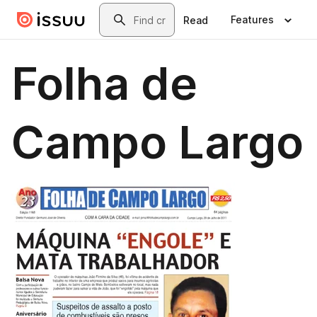
Skip to main content
Search
Features
Read
Folha de
Campo Largo