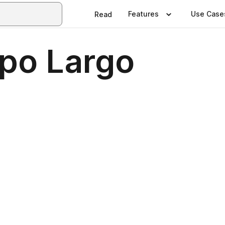
Features
Use Case
Read
po Largo