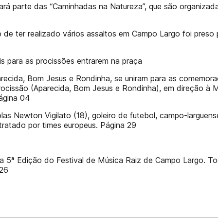
 fará parte das “Caminhadas na Natureza”, que são organizad
ito de ter realizado vários assaltos em Campo Largo foi pres
s para as procissões entrarem na praça
recida, Bom Jesus e Rondinha, se uniram para as comemoraçõ
procissão (Aparecida, Bom Jesus e Rondinha), em direção à
Página 04
as Newton Vigilato (18), goleiro de futebol, campo-larguense
tratado por times europeus. Página 29
a 5ª Edição do Festival de Música Raiz de Campo Largo. Tod
 26