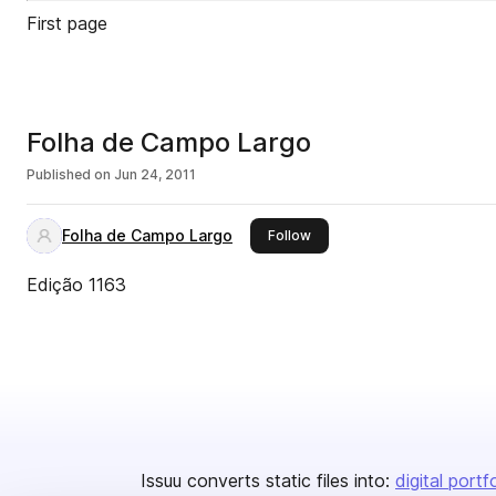
First page
Folha de Campo Largo
Published on
Jun 24, 2011
Folha de Campo Largo
this publisher
Follow
Edição 1163
Issuu converts static files into:
digital portf