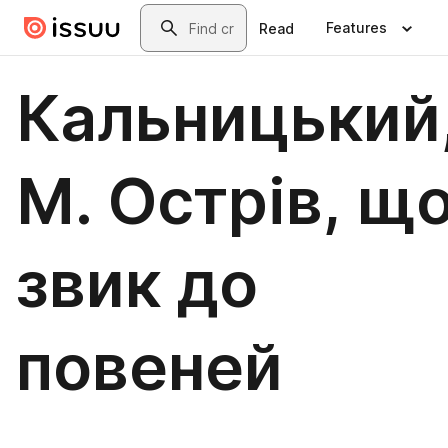
Skip to main content
Search
Features
Read
Кальницький
М. Острів, щ
звик до
повеней