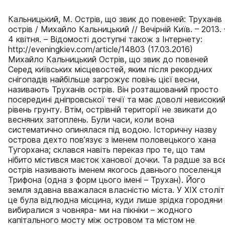
Кальницький, М. Острів, що звик до повеней: Труханів
острів / Михайло Кальницький // Вечірній Київ. – 2013. 
4 квітня. – Відомості доступні також з Інтернету:
http://eveningkiev.com/article/14803 (17.03.2016)
Михайло Кальницький Острів, що звик до повеней
Серед київських місцевостей, яким після рекордних
снігопадів найбільше загрожує повінь цієї весни,
називають Труханів острів. Він розташований просто
посередині дніпровської течії та має доволі невисоки
рівень грунту. Втім, острівній території не звикати до
весняних затоплень. Були часи, коли вона
систематично опинялася під водою. Історичну назву
острова дехто пов’язує з іменем половецького хана
Тугорхана; склався навіть переказ про те, що там
нібито містився маєток ханової дочки. Та радше за все
острів називають іменем якогось давнього поселенця
Трифона (одна з форм цього імені – Трухан). Його
земля здавна вважалася власністю міста. У ХІХ століт
це була відлюдна місцина, куди лише зрідка городяни
вибиралися з човняра- ми на пікніки – жодного
капітального мосту між островом та містом не