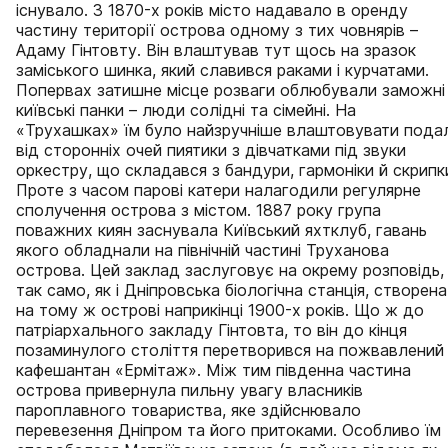
існувало. З 1870-х років місто надавало в оренду
частину території острова одному з тих човнярів –
Адаму Гінтовту. Він влаштував тут щось на зразок
заміського шинка, який славився раками і курчатами.
Попервах затишне місце розваги облюбували заможні
київські панки – люди солідні та сімейні. На
«Трухашках» їм було найзручніше влаштовувати подал
від сторонніх очей пиятики з дівчатками під звуки
оркестру, що складався з бандури, гармоніки й скрипк
Проте з часом парові катери налагодили регулярне
сполучення острова з містом. 1887 року група
поважних киян заснувала Київський яхтклуб, гавань
якого обладнали на північній частині Труханова
острова. Цей заклад заслуговує на окрему розповідь,
так само, як і Дніпровська біологічна станція, створена
на тому ж острові наприкінці 1900-х років. Що ж до
патріархального закладу Гінтовта, то він до кінця
позаминулого століття перетворився на пожвавлений
кафешантан «Ермітаж». Між тим південна частина
острова привернула пильну увагу власників
пароплавного товариства, яке здійснювало
перевезення Дніпром та його притоками. Особливо їм