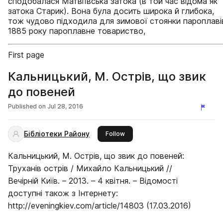
сподобалася Матвіївська затока (в той час відома як
затока Старик). Вона була досить широка й глибока,
тож чудово підходила для зимової стоянки пароплаві
1885 року пароплавне товариство,
First page
Кальницький, М. Острів, що звик
до повеней
Published on
Jul 28, 2016
Бібліотеки Району
this publisher
Follow
Кальницький, М. Острів, що звик до повеней:
Труханів острів / Михайло Кальницький //
Вечірній Київ. – 2013. – 4 квітня. – Відомості
доступні також з Інтернету:
http://eveningkiev.com/article/14803 (17.03.2016)