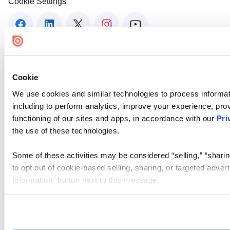
Cookie Settings
Cookie
We use cookies and similar technologies to process informat
including to perform analytics, improve your experience, prov
functioning of our sites and apps, in accordance with our
Pri
the use of these technologies.
Some of these activities may be considered “selling,” “sharin
to opt out of cookie-based selling, sharing, or targeted adver
Information” button next to this message.
Please note that your opt-out preference is stored at the br
site you visit. If you access our sites from a different device
need to be set again.